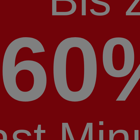
60
ast Min