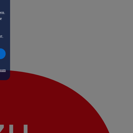
ern.
de
rt.
ssum
zu