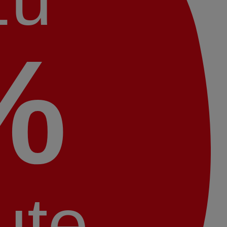
%
ute