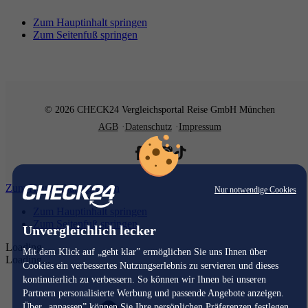
Zum Hauptinhalt springen
Zum Seitenfuß springen
© 2026 CHECK24 Vergleichsportal Reise GmbH München
AGB
Datenschutz
Impressum
Zum Hauptinhalt springen
Nur notwendige Cookies
Zum Hauptinhalt springen
Zum Seitenfuß springen
Unvergleichlich lecker
Loading...
Mit dem Klick auf „geht klar” ermöglichen Sie uns Ihnen über
Loading...
Cookies ein verbessertes Nutzungserlebnis zu servieren und dieses
kontinuierlich zu verbessern. So können wir Ihnen bei unseren
Partnern personalisierte Werbung und passende Angebote anzeigen.
Über „anpassen” können Sie Ihre persönlichen Präferenzen festlegen.