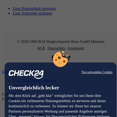
Zum Hauptinhalt springen
Zum Seitenfuß springen
© 2026 CHECK24 Vergleichsportal Reise GmbH München
AGB
Datenschutz
Impressum
Zum Hauptinhalt springen
Nur notwendige Cookies
Zum Hauptinhalt springen
Zum Seitenfuß springen
Unvergleichlich lecker
Loading...
Mit dem Klick auf „geht klar” ermöglichen Sie uns Ihnen über
Loading...
Cookies ein verbessertes Nutzungserlebnis zu servieren und dieses
kontinuierlich zu verbessern. So können wir Ihnen bei unseren
Partnern personalisierte Werbung und passende Angebote anzeigen.
Über „anpassen” können Sie Ihre persönlichen Präferenzen festlegen.