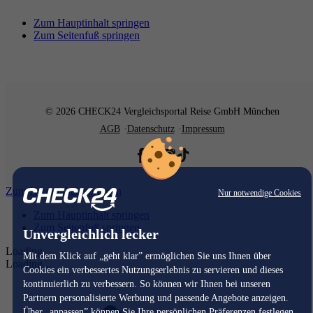
Zum Hauptinhalt springen
Zum Seitenfuß springen
© 2026 CHECK24 Vergleichsportal Reise GmbH München
AGB
Datenschutz
Impressum
Zum Hauptinhalt springen
Nur notwendige Cookies
Zum Hauptinhalt springen
Zum Seitenfuß springen
Unvergleichlich lecker
Loading...
Mit dem Klick auf „geht klar” ermöglichen Sie uns Ihnen über
Loading...
Cookies ein verbessertes Nutzungserlebnis zu servieren und dieses
kontinuierlich zu verbessern. So können wir Ihnen bei unseren
Partnern personalisierte Werbung und passende Angebote anzeigen.
Über „anpassen” können Sie Ihre persönlichen Präferenzen festlegen.