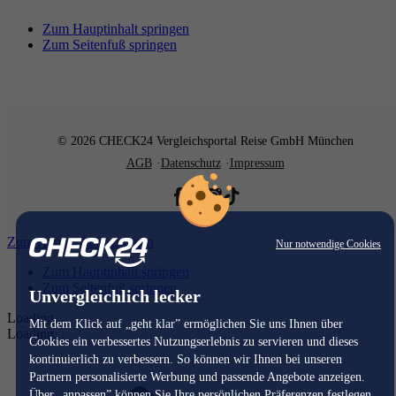
Zum Hauptinhalt springen
Zum Seitenfuß springen
© 2026 CHECK24 Vergleichsportal Reise GmbH München
AGB
Datenschutz
Impressum
Zum Hauptinhalt springen
Nur notwendige Cookies
Zum Hauptinhalt springen
Zum Seitenfuß springen
Unvergleichlich lecker
Loading...
Mit dem Klick auf „geht klar” ermöglichen Sie uns Ihnen über
Loading...
Cookies ein verbessertes Nutzungserlebnis zu servieren und dieses
kontinuierlich zu verbessern. So können wir Ihnen bei unseren
Partnern personalisierte Werbung und passende Angebote anzeigen.
Über „anpassen” können Sie Ihre persönlichen Präferenzen festlegen.