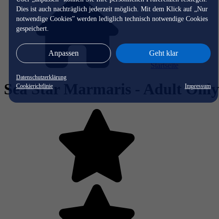
Dies ist auch nachträglich jederzeit möglich. Mit dem Klick auf „Nur
notwendige Cookies” werden lediglich technisch notwendige Cookies
gespeichert.
Anpassen
Geht klar
Startseite
Datenschutzerklärung
Sea Star Marmaris - Adult Only
Cookierichtlinie
Impressum