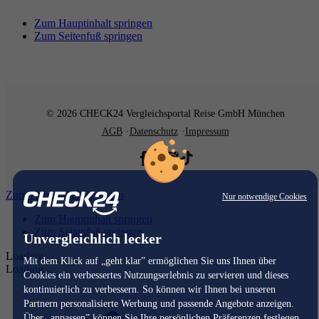
Zum Hauptinhalt springen
Zum Seitenfuß springen
© 2026 CHECK24 Vergleichsportal Reise GmbH München
AGB
Datenschutz
Impressum
Zum Hauptinhalt springen
Nur notwendige Cookies
Zum Hauptinhalt springen
Zum Seitenfuß springen
Unvergleichlich lecker
Loading...
Mit dem Klick auf „geht klar” ermöglichen Sie uns Ihnen über
Loading...
Cookies ein verbessertes Nutzungserlebnis zu servieren und dieses
kontinuierlich zu verbessern. So können wir Ihnen bei unseren
Partnern personalisierte Werbung und passende Angebote anzeigen.
Über „anpassen” können Sie Ihre persönlichen Präferenzen festlegen.