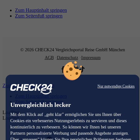
Zum Hauptinhalt springen
Zum Seitenfuß springen
© 2026 CHECK24 Vergleichsportal Reise GmbH München
AGB
Datenschutz
Impressum
Zum Hauptinhalt springen
Nur notwendige Cookies
Zum Hauptinhalt springen
Zum Seitenfuß springen
Unvergleichlich lecker
Loading...
Mit dem Klick auf „geht klar” ermöglichen Sie uns Ihnen über
Loading...
Cookies ein verbessertes Nutzungserlebnis zu servieren und dieses
kontinuierlich zu verbessern. So können wir Ihnen bei unseren
Partnern personalisierte Werbung und passende Angebote anzeigen.
Über „anpassen” können Sie Ihre persönlichen Präferenzen festlegen.