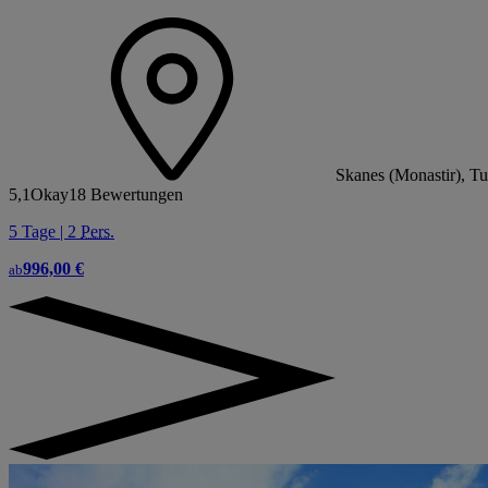
Skanes (Monastir), Tu
5,1
Okay
18 Bewertungen
5 Tage | 2
Pers.
996,00 €
ab