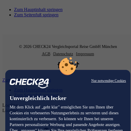
Zum Hauptinhalt springen
Zum Seitenfuß springen
© 2026 CHECK24 Vergleichsportal Reise GmbH München
AGB
Datenschutz
Impressum
Zum Hauptinhalt springen
Nur notwendige Cookies
Zum Hauptinhalt springen
Zum Seitenfuß springen
Unvergleichlich lecker
Loading...
Mit dem Klick auf „geht klar” ermöglichen Sie uns Ihnen über
Loading...
Cookies ein verbessertes Nutzungserlebnis zu servieren und dieses
kontinuierlich zu verbessern. So können wir Ihnen bei unseren
Partnern personalisierte Werbung und passende Angebote anzeigen.
Über „anpassen” können Sie Ihre persönlichen Präferenzen festlegen.