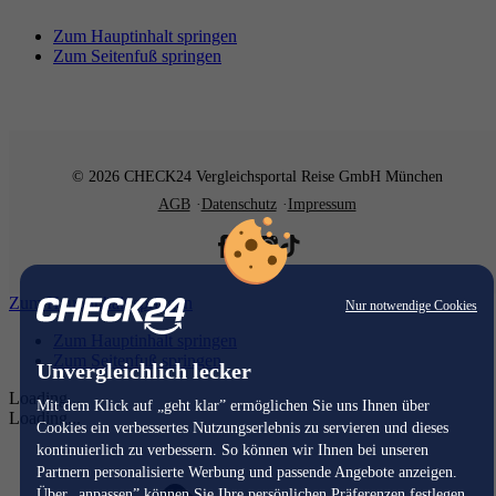
Zum Hauptinhalt springen
Zum Seitenfuß springen
© 2026 CHECK24 Vergleichsportal Reise GmbH München
AGB
Datenschutz
Impressum
Zum Hauptinhalt springen
Nur notwendige Cookies
Zum Hauptinhalt springen
Zum Seitenfuß springen
Unvergleichlich lecker
Loading...
Mit dem Klick auf „geht klar” ermöglichen Sie uns Ihnen über
Loading...
Cookies ein verbessertes Nutzungserlebnis zu servieren und dieses
kontinuierlich zu verbessern. So können wir Ihnen bei unseren
Partnern personalisierte Werbung und passende Angebote anzeigen.
Über „anpassen” können Sie Ihre persönlichen Präferenzen festlegen.