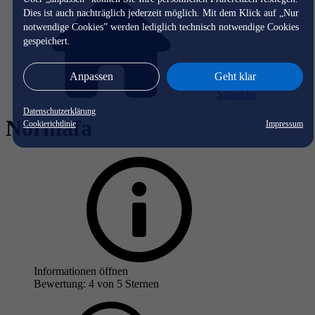
Dies ist auch nachträglich jederzeit möglich. Mit dem Klick auf „Nur
notwendige Cookies” werden lediglich technisch notwendige Cookies
gespeichert.
Anpassen
Geht klar
Startseite
Datenschutzerklärung
Normafa
Cookierichtlinie
Impressum
Informationen öffnen
Bewertung: 4 von 5 Sternen