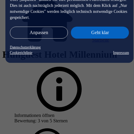
Dies ist auch nachträglich jederzeit möglich. Mit dem Klick auf „Nur
notwendige Cookies” werden lediglich technisch notwendige Cookies
gespeichert.
Anpassen
Geht klar
Startseite
Datenschutzerklärung
Hunguest Hotel Millennium
Cookierichtlinie
Impressum
Informationen öffnen
Bewertung: 3 von 5 Sternen