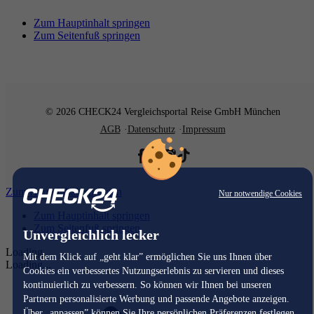
Zum Hauptinhalt springen
Zum Seitenfuß springen
© 2026 CHECK24 Vergleichsportal Reise GmbH München
AGB
Datenschutz
Impressum
Zum Hauptinhalt springen
Nur notwendige Cookies
Zum Hauptinhalt springen
Zum Seitenfuß springen
Unvergleichlich lecker
Loading...
Mit dem Klick auf „geht klar” ermöglichen Sie uns Ihnen über
Loading...
Cookies ein verbessertes Nutzungserlebnis zu servieren und dieses
kontinuierlich zu verbessern. So können wir Ihnen bei unseren
Partnern personalisierte Werbung und passende Angebote anzeigen.
Über „anpassen” können Sie Ihre persönlichen Präferenzen festlegen.