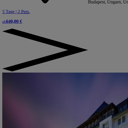
Budapest, Ungarn, U
5 Tage | 2
Pers.
640,00 €
ab