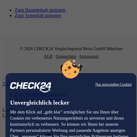
Zum Hauptinhalt springen
Zum Seitenfuß springen
© 2026 CHECK24 Vergleichsportal Reise GmbH München
AGB
Datenschutz
Impressum
Zum Hauptinhalt springen
Nur notwendige Cookies
Zum Hauptinhalt springen
Zum Seitenfuß springen
Unvergleichlich lecker
Loading...
Mit dem Klick auf „geht klar” ermöglichen Sie uns Ihnen über
Loading...
Cookies ein verbessertes Nutzungserlebnis zu servieren und dieses
kontinuierlich zu verbessern. So können wir Ihnen bei unseren
Partnern personalisierte Werbung und passende Angebote anzeigen.
Über „anpassen” können Sie Ihre persönlichen Präferenzen festlegen.