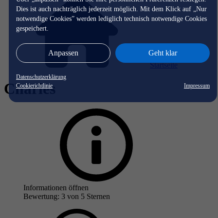
Dies ist auch nachträglich jederzeit möglich. Mit dem Klick auf „Nur
notwendige Cookies” werden lediglich technisch notwendige Cookies
gespeichert.
Anpassen
Geht klar
Startseite
Datenschutzerklärung
Charles
Cookierichtlinie
Impressum
Informationen öffnen
Bewertung: 3 von 5 Sternen