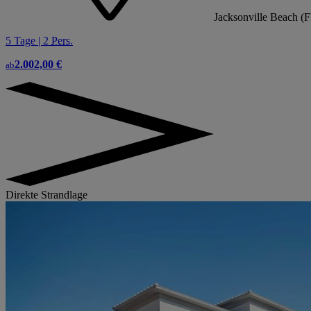
Jacksonville Beach (F
5 Tage | 2
Pers.
2.002,00 €
ab
Direkte Strandlage