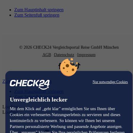
Zum Hauptinhalt springen
Zum Seitenfuß springen
© 2026 CHECK24 Vergleichsportal Reise GmbH München
AGB
Datenschutz
Impressum
Zum Hauptinhalt springen
Nur notwendige Cookies
Zum Hauptinhalt springen
Zum Seitenfuß springen
Unvergleichlich lecker
Loading...
Mit dem Klick auf „geht klar” ermöglichen Sie uns Ihnen über
Loading...
Cookies ein verbessertes Nutzungserlebnis zu servieren und dieses
kontinuierlich zu verbessern. So können wir Ihnen bei unseren
Partnern personalisierte Werbung und passende Angebote anzeigen.
Über „anpassen” können Sie Ihre persönlichen Präferenzen festlegen.