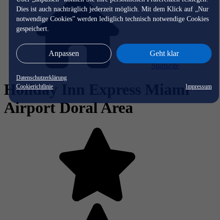
Dies ist auch nachträglich jederzeit möglich. Mit dem Klick auf „Nur
notwendige Cookies” werden lediglich technisch notwendige Cookies
gespeichert.
Anpassen
Geht klar
Startseite
Datenschutzerklärung
Holiday Inn Express Miami
Cookierichtlinie
Impressum
Airport Doral Area