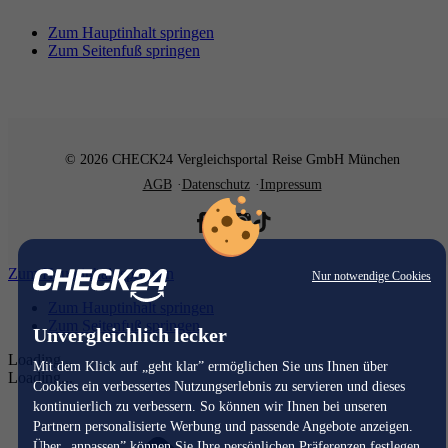
Zum Hauptinhalt springen
Zum Seitenfuß springen
© 2026 CHECK24 Vergleichsportal Reise GmbH München
AGB
Datenschutz
Impressum
Zum Hauptinhalt springen
Nur notwendige Cookies
Zum Hauptinhalt springen
Zum Seitenfuß springen
Unvergleichlich lecker
Loading...
Mit dem Klick auf „geht klar” ermöglichen Sie uns Ihnen über
Loading...
Cookies ein verbessertes Nutzungserlebnis zu servieren und dieses
kontinuierlich zu verbessern. So können wir Ihnen bei unseren
Partnern personalisierte Werbung und passende Angebote anzeigen.
Über „anpassen” können Sie Ihre persönlichen Präferenzen festlegen.