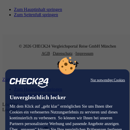
Zum Hauptinhalt springen
Zum Seitenfuß springen
© 2026 CHECK24 Vergleichsportal Reise GmbH München
AGB
Datenschutz
Impressum
Zum Hauptinhalt springen
Nur notwendige Cookies
Zum Hauptinhalt springen
Zum Seitenfuß springen
Unvergleichlich lecker
Loading...
Mit dem Klick auf „geht klar” ermöglichen Sie uns Ihnen über
Loading...
Cookies ein verbessertes Nutzungserlebnis zu servieren und dieses
kontinuierlich zu verbessern. So können wir Ihnen bei unseren
Partnern personalisierte Werbung und passende Angebote anzeigen.
Über „anpassen” können Sie Ihre persönlichen Präferenzen festlegen.