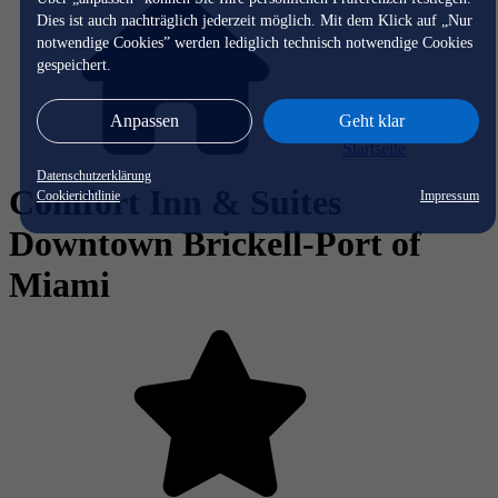
Dies ist auch nachträglich jederzeit möglich. Mit dem Klick auf „Nur
notwendige Cookies” werden lediglich technisch notwendige Cookies
gespeichert.
Anpassen
Geht klar
Startseite
Datenschutzerklärung
Comfort Inn & Suites
Cookierichtlinie
Impressum
Downtown Brickell-Port of
Miami