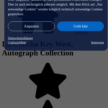
Dies ist auch nachträglich jederzeit möglich. Mit dem Klick auf „Nur
notwendige Cookies” werden lediglich technisch notwendige Cookies
gespeichert.
Anpassen
Geht klar
Startseite
Datenschutzerklärung
La Concha Key West,
Cookierichtlinie
Impressum
Autograph Collection