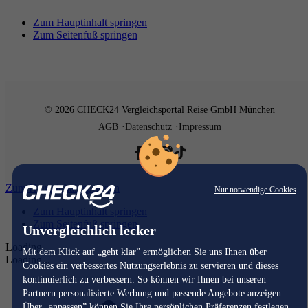
Zum Hauptinhalt springen
Zum Seitenfuß springen
© 2026 CHECK24 Vergleichsportal Reise GmbH München
AGB
Datenschutz
Impressum
Zum Hauptinhalt springen
Nur notwendige Cookies
Zum Hauptinhalt springen
Zum Seitenfuß springen
Unvergleichlich lecker
Loading...
Mit dem Klick auf „geht klar” ermöglichen Sie uns Ihnen über
Loading...
Cookies ein verbessertes Nutzungserlebnis zu servieren und dieses
kontinuierlich zu verbessern. So können wir Ihnen bei unseren
Partnern personalisierte Werbung und passende Angebote anzeigen.
Über „anpassen” können Sie Ihre persönlichen Präferenzen festlegen.