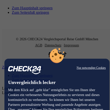
Zum Hauptinhalt springen
Zum Seitenfuß springen
© 2026 CHECK24 Vergleichsportal Reise GmbH München
AGB
Datenschutz
Impressum
Zum Hauptinhalt springen
Nur notwendige Cookies
Zum Hauptinhalt springen
Zum Seitenfuß springen
Unvergleichlich lecker
Loading...
Mit dem Klick auf „geht klar” ermöglichen Sie uns Ihnen über
Loading...
Cookies ein verbessertes Nutzungserlebnis zu servieren und dieses
kontinuierlich zu verbessern. So können wir Ihnen bei unseren
Partnern personalisierte Werbung und passende Angebote anzeigen.
Über „anpassen” können Sie Ihre persönlichen Präferenzen festlegen.