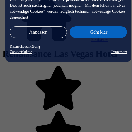
Dies ist auch nachträglich jederzeit möglich. Mit dem Klick auf „Nur
notwendige Cookies” werden lediglich technisch notwendige Cookies
gespeichert.
Anpassen
Geht klar
Startseite
Datenschutzerklärung
Renaissance Las Vegas Hotel
Cookierichtlinie
Impressum