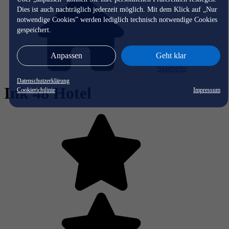
Dies ist auch nachträglich jederzeit möglich. Mit dem Klick auf „Nur
notwendige Cookies” werden lediglich technisch notwendige Cookies
gespeichert.
Anpassen
Geht klar
Startseite
Datenschutzerklärung
Ink 48 Hotel
Cookierichtlinie
Impressum