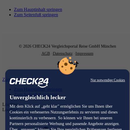
Zum Hauptinhalt springen
Zum Seitenfuß springen
© 2026 CHECK24 Vergleichsportal Reise GmbH München
AGB
Datenschutz
Impressum
Zum Hauptinhalt springen
Nur notwendige Cookies
Zum Hauptinhalt springen
Zum Seitenfuß springen
Unvergleichlich lecker
Loading...
Mit dem Klick auf „geht klar” ermöglichen Sie uns Ihnen über
Loading...
Cookies ein verbessertes Nutzungserlebnis zu servieren und dieses
kontinuierlich zu verbessern. So können wir Ihnen bei unseren
Partnern personalisierte Werbung und passende Angebote anzeigen.
Über „anpassen” können Sie Ihre persönlichen Präferenzen festlegen.