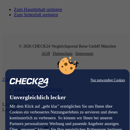
Zum Hauptinhalt springen
Zum Seitenfuß springen
© 2026 CHECK24 Vergleichsportal Reise GmbH München
AGB
Datenschutz
Impressum
Zum Hauptinhalt springen
Nur notwendige Cookies
Zum Hauptinhalt springen
Zum Seitenfuß springen
Unvergleichlich lecker
Loading...
Mit dem Klick auf „geht klar” ermöglichen Sie uns Ihnen über
Loading...
Cookies ein verbessertes Nutzungserlebnis zu servieren und dieses
kontinuierlich zu verbessern. So können wir Ihnen bei unseren
Partnern personalisierte Werbung und passende Angebote anzeigen.
Über „anpassen” können Sie Ihre persönlichen Präferenzen festlegen.