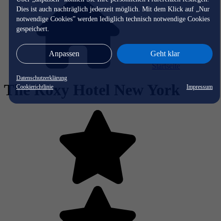
Dies ist auch nachträglich jederzeit möglich. Mit dem Klick auf „Nur
notwendige Cookies” werden lediglich technisch notwendige Cookies
gespeichert.
Anpassen
Geht klar
Startseite
Datenschutzerklärung
The Roxy Hotel New York
Cookierichtlinie
Impressum