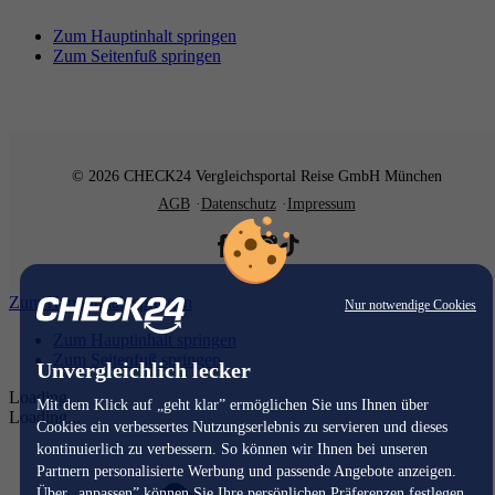
Zum Hauptinhalt springen
Zum Seitenfuß springen
© 2026 CHECK24 Vergleichsportal Reise GmbH München
AGB
Datenschutz
Impressum
Zum Hauptinhalt springen
Nur notwendige Cookies
Zum Hauptinhalt springen
Zum Seitenfuß springen
Unvergleichlich lecker
Loading...
Mit dem Klick auf „geht klar” ermöglichen Sie uns Ihnen über
Loading...
Cookies ein verbessertes Nutzungserlebnis zu servieren und dieses
kontinuierlich zu verbessern. So können wir Ihnen bei unseren
Partnern personalisierte Werbung und passende Angebote anzeigen.
Über „anpassen” können Sie Ihre persönlichen Präferenzen festlegen.