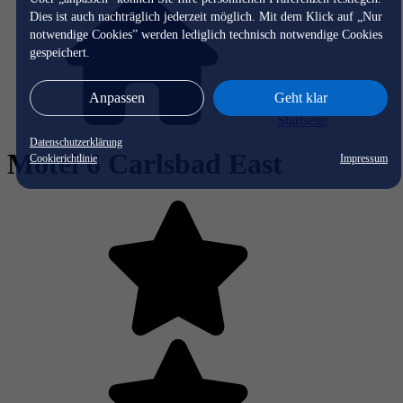
Dies ist auch nachträglich jederzeit möglich. Mit dem Klick auf „Nur
notwendige Cookies” werden lediglich technisch notwendige Cookies
gespeichert.
Anpassen
Geht klar
Startseite
Datenschutzerklärung
Motel 6 Carlsbad East
Cookierichtlinie
Impressum