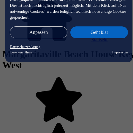
Dies ist auch nachträglich jederzeit möglich. Mit dem Klick auf „Nur
notwendige Cookies” werden lediglich technisch notwendige Cookies
gespeichert.
Anpassen
Geht klar
Startseite
Datenschutzerklärung
Margaritaville Beach House Ke
Cookierichtlinie
Impressum
West