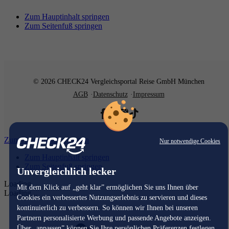
Zum Hauptinhalt springen
Zum Seitenfuß springen
© 2026 CHECK24 Vergleichsportal Reise GmbH München
AGB
Datenschutz
Impressum
Zum Hauptinhalt springen
Nur notwendige Cookies
Zum Hauptinhalt springen
Zum Seitenfuß springen
Unvergleichlich lecker
Loading...
Mit dem Klick auf „geht klar” ermöglichen Sie uns Ihnen über
Loading...
Cookies ein verbessertes Nutzungserlebnis zu servieren und dieses
kontinuierlich zu verbessern. So können wir Ihnen bei unseren
Partnern personalisierte Werbung und passende Angebote anzeigen.
Über „anpassen” können Sie Ihre persönlichen Präferenzen festlegen.