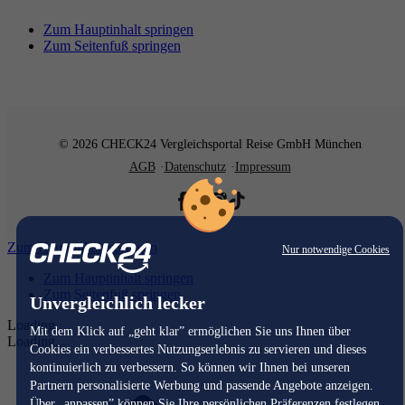
Zum Hauptinhalt springen
Zum Seitenfuß springen
© 2026 CHECK24 Vergleichsportal Reise GmbH München
AGB
Datenschutz
Impressum
Zum Hauptinhalt springen
Nur notwendige Cookies
Zum Hauptinhalt springen
Zum Seitenfuß springen
Unvergleichlich lecker
Loading...
Mit dem Klick auf „geht klar” ermöglichen Sie uns Ihnen über
Loading...
Cookies ein verbessertes Nutzungserlebnis zu servieren und dieses
kontinuierlich zu verbessern. So können wir Ihnen bei unseren
Partnern personalisierte Werbung und passende Angebote anzeigen.
Über „anpassen” können Sie Ihre persönlichen Präferenzen festlegen.