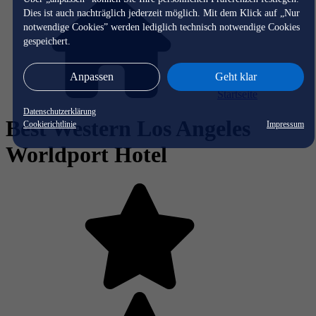
Dies ist auch nachträglich jederzeit möglich. Mit dem Klick auf „Nur
notwendige Cookies” werden lediglich technisch notwendige Cookies
gespeichert.
Anpassen
Geht klar
Startseite
Datenschutzerklärung
Best Western Los Angeles
Cookierichtlinie
Impressum
Worldport Hotel