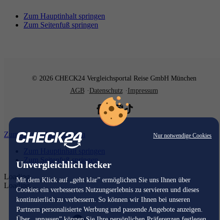
Zum Hauptinhalt springen
Zum Seitenfuß springen
© 2026 CHECK24 Vergleichsportal Reise GmbH München
AGB
Datenschutz
Impressum
Zum Hauptinhalt springen
Nur notwendige Cookies
Zum Hauptinhalt springen
Zum Seitenfuß springen
Unvergleichlich lecker
Loading...
Mit dem Klick auf „geht klar” ermöglichen Sie uns Ihnen über
Loading...
Cookies ein verbessertes Nutzungserlebnis zu servieren und dieses
kontinuierlich zu verbessern. So können wir Ihnen bei unseren
Partnern personalisierte Werbung und passende Angebote anzeigen.
Über „anpassen” können Sie Ihre persönlichen Präferenzen festlegen.