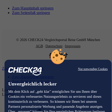
Zum Hauptinhalt springen
Zum Seitenfuß springen
© 2026 CHECK24 Vergleichsportal Reise GmbH München
AGB
Datenschutz
Impressum
Zum Hauptinhalt springen
Nur notwendige Cookies
Zum Hauptinhalt springen
Zum Seitenfuß springen
Unvergleichlich lecker
Loading...
Mit dem Klick auf „geht klar” ermöglichen Sie uns Ihnen über
Loading...
Cookies ein verbessertes Nutzungserlebnis zu servieren und dieses
kontinuierlich zu verbessern. So können wir Ihnen bei unseren
Partnern personalisierte Werbung und passende Angebote anzeigen.
Über „anpassen” können Sie Ihre persönlichen Präferenzen festlegen.