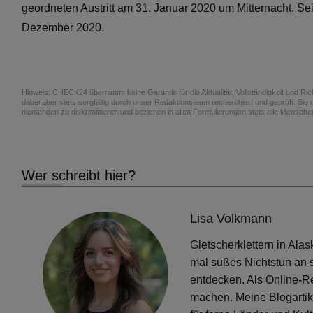
geordneten Austritt am 31. Januar 2020 um Mitternacht. Se
Dezember 2020.
Hinweis: CHECK24 übernimmt keine Garantie für die Aktualität, Vollständigkeit und Richti
dabei aber stets sorgfältig durch unser Redaktionsteam recherchiert und geprüft. Sie d
niemanden zu diskriminieren und beziehen in allen Formulierungen stets alle Menschen
Wer schreibt hier?
Lisa Volkmann
Gletscherklettern in Al
mal süßes Nichtstun an s
entdecken. Als Online-
machen. Meine Blogartik