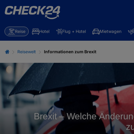
Reise
Hotel
Flug + Hotel
Mietwagen
Reisewelt
Informationen zum Brexit
Brexit – Welche Änderun
z