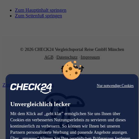
Zum Hauptinhalt springen
Zum Seitenfuß springen
© 2026 CHECK24 Vergleichsportal Reise GmbH München
AGB
Datenschutz
Impressum
Zum Hauptinhalt springen
Nur notwendige Cookies
Unvergleichlich lecker
Mit dem Klick auf „geht klar” ermöglichen Sie uns Ihnen über
Cookies ein verbessertes Nutzungserlebnis zu servieren und dieses
kontinuierlich zu verbessern. So können wir Ihnen bei unseren
Partnern personalisierte Werbung und passende Angebote anzeigen.
Reise
Über „anpassen” können Sie Ihre persönlichen Präferenzen festlegen.