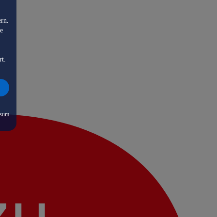
ern.
de
rt.
ssum
zu