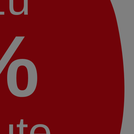
%
ute