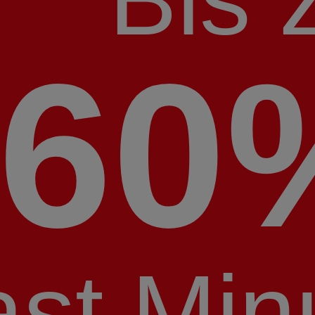
60
ast Min