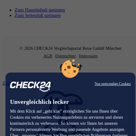
Zum Hauptinhalt springen
Zum Seitenfuß springen
© 2026 CHECK24 Vergleichsportal Reise GmbH München
AGB
Datenschutz
Impressum
Zum Hauptinhalt springen
Nur notwendige Cookies
Unvergleichlich lecker
Mit dem Klick auf „geht klar” ermöglichen Sie uns Ihnen über
Cookies ein verbessertes Nutzungserlebnis zu servieren und dieses
kontinuierlich zu verbessern. So können wir Ihnen bei unseren
Partnern personalisierte Werbung und passende Angebote anzeigen.
Reise
Über „anpassen” können Sie Ihre persönlichen Präferenzen festlegen.