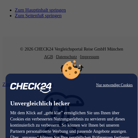
Zum Hauptinhalt springen
Zum Seitenfuß springen
© 2026 CHECK24 Vergleichsportal Reise GmbH München
AGB
Datenschutz
Impressum
Zum Hauptinhalt springen
Nur notwendige Cookies
Unvergleichlich lecker
Mit dem Klick auf „geht klar” ermöglichen Sie uns Ihnen über
Cookies ein verbessertes Nutzungserlebnis zu servieren und dieses
kontinuierlich zu verbessern. So können wir Ihnen bei unseren
Partnern personalisierte Werbung und passende Angebote anzeigen.
Reise
Über „anpassen” können Sie Ihre persönlichen Präferenzen festlegen.