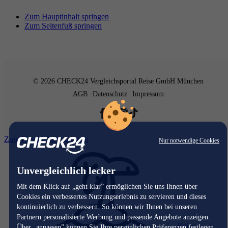
Zum Hauptinhalt springen
Zum Seitenfuß springen
© 2026 CHECK24 Vergleichsportal Reise GmbH München
AGB
Datenschutz
Impressum
Zum Hauptinhalt springen
Nur notwendige Cookies
Unvergleichlich lecker
Mit dem Klick auf „geht klar” ermöglichen Sie uns Ihnen über
Cookies ein verbessertes Nutzungserlebnis zu servieren und dieses
kontinuierlich zu verbessern. So können wir Ihnen bei unseren
Partnern personalisierte Werbung und passende Angebote anzeigen.
Reise
Über „anpassen” können Sie Ihre persönlichen Präferenzen festlegen.