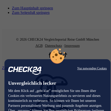
Zum Hauptinhalt springen
Zum Seitenfuß springen
© 2026 CHECK24 Vergleichsportal Reise GmbH München
AGB
Datenschutz
Impressum
Zum Hauptinhalt springen
Nur notwendige Cookies
Unvergleichlich lecker
Mit dem Klick auf „geht klar” ermöglichen Sie uns Ihnen über
Cookies ein verbessertes Nutzungserlebnis zu servieren und dieses
kontinuierlich zu verbessern. So können wir Ihnen bei unseren
Partnern personalisierte Werbung und passende Angebote anzeigen.
Reise
Über „anpassen” können Sie Ihre persönlichen Präferenzen festlegen.