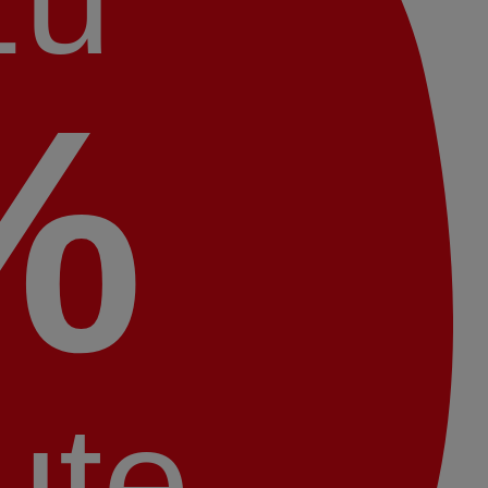
%
ute