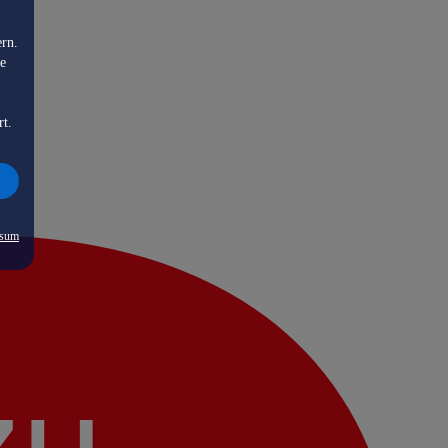
ern.
de
rt.
ssum
zu