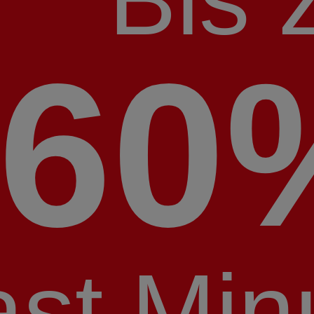
60
ast Min