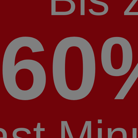
60
ast Min