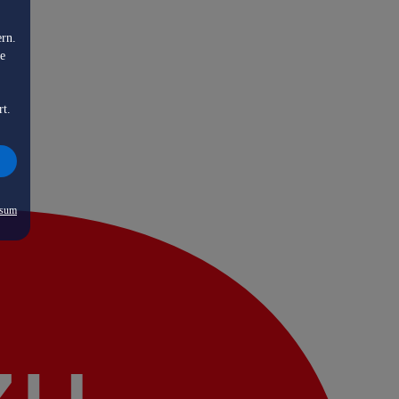
ern.
de
rt.
ssum
zu