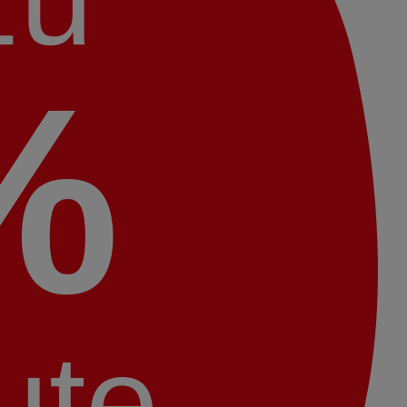
%
ute