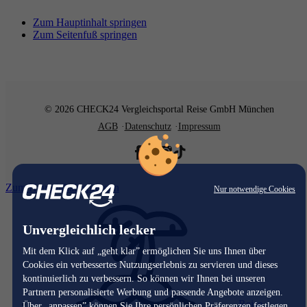
Zum Hauptinhalt springen
Zum Seitenfuß springen
© 2026 CHECK24 Vergleichsportal Reise GmbH München
AGB
Datenschutz
Impressum
Zum Hauptinhalt springen
Nur notwendige Cookies
Unvergleichlich lecker
Mit dem Klick auf „geht klar” ermöglichen Sie uns Ihnen über
Cookies ein verbessertes Nutzungserlebnis zu servieren und dieses
kontinuierlich zu verbessern. So können wir Ihnen bei unseren
Partnern personalisierte Werbung und passende Angebote anzeigen.
Reise
Über „anpassen” können Sie Ihre persönlichen Präferenzen festlegen.