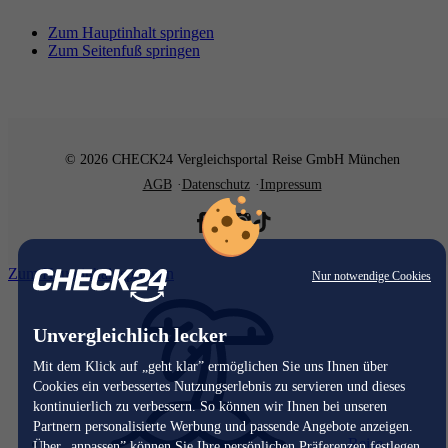
Zum Hauptinhalt springen
Zum Seitenfuß springen
© 2026 CHECK24 Vergleichsportal Reise GmbH München
AGB
Datenschutz
Impressum
Zum Hauptinhalt springen
Nur notwendige Cookies
Unvergleichlich lecker
Mit dem Klick auf „geht klar” ermöglichen Sie uns Ihnen über
Cookies ein verbessertes Nutzungserlebnis zu servieren und dieses
kontinuierlich zu verbessern. So können wir Ihnen bei unseren
Partnern personalisierte Werbung und passende Angebote anzeigen.
Reise
Über „anpassen” können Sie Ihre persönlichen Präferenzen festlegen.