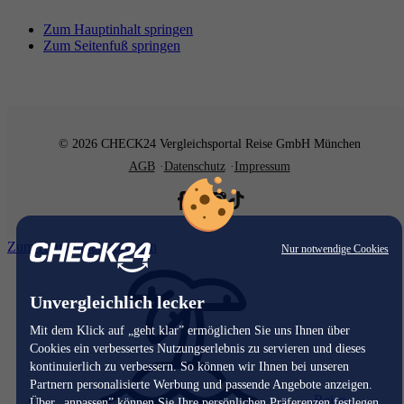
Zum Hauptinhalt springen
Zum Seitenfuß springen
© 2026 CHECK24 Vergleichsportal Reise GmbH München
AGB
Datenschutz
Impressum
Zum Hauptinhalt springen
Nur notwendige Cookies
Unvergleichlich lecker
Mit dem Klick auf „geht klar” ermöglichen Sie uns Ihnen über
Cookies ein verbessertes Nutzungserlebnis zu servieren und dieses
kontinuierlich zu verbessern. So können wir Ihnen bei unseren
Partnern personalisierte Werbung und passende Angebote anzeigen.
Reise
Über „anpassen” können Sie Ihre persönlichen Präferenzen festlegen.