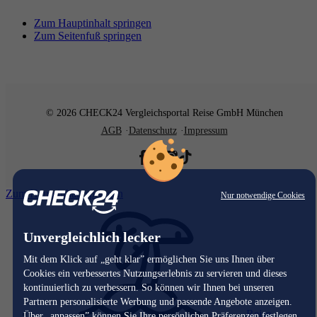
Zum Hauptinhalt springen
Zum Seitenfuß springen
© 2026 CHECK24 Vergleichsportal Reise GmbH München
AGB
Datenschutz
Impressum
Zum Hauptinhalt springen
Nur notwendige Cookies
Unvergleichlich lecker
Mit dem Klick auf „geht klar” ermöglichen Sie uns Ihnen über
Cookies ein verbessertes Nutzungserlebnis zu servieren und dieses
kontinuierlich zu verbessern. So können wir Ihnen bei unseren
Partnern personalisierte Werbung und passende Angebote anzeigen.
Reise
Über „anpassen” können Sie Ihre persönlichen Präferenzen festlegen.