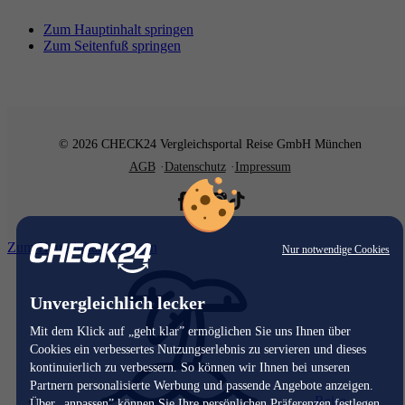
Zum Hauptinhalt springen
Zum Seitenfuß springen
© 2026 CHECK24 Vergleichsportal Reise GmbH München
AGB
Datenschutz
Impressum
Zum Hauptinhalt springen
Nur notwendige Cookies
Unvergleichlich lecker
Mit dem Klick auf „geht klar” ermöglichen Sie uns Ihnen über
Cookies ein verbessertes Nutzungserlebnis zu servieren und dieses
kontinuierlich zu verbessern. So können wir Ihnen bei unseren
Partnern personalisierte Werbung und passende Angebote anzeigen.
Reise
Über „anpassen” können Sie Ihre persönlichen Präferenzen festlegen.