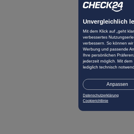
Frühbucher Manacor Angebote
Frühbucher Pyrgos Angebote
Unvergleichlich l
Frühbucher Renesse Angebote
Frühbucher Zakopane Angebote
Mit dem Klick auf „geht kl
verbessertes Nutzungserleb
Frühbucher Siena Angebote
verbessern. So können wir 
Frühbucher Tirana Angebote
Werbung und passende Ang
Ihre persönlichen Präferenz
Frühbucher Livorno Angebote
jederzeit möglich. Mit dem
Frühbucher Rijeka Angebote
lediglich technisch notwen
Frühbucher Bansko Angebote
Frühbucher San Sebastian Angebote
Anpassen
Frühbucher Scarlino Angebote
Datenschutzerklärung
Frühbucher Propriano Angebote
Cookierichtlinie
Frühbucher Messina Angebote
Frühbucher Biarritz Angebote
Frühbucher Arezzo Angebote
Frühbucher Arinsal Angebote