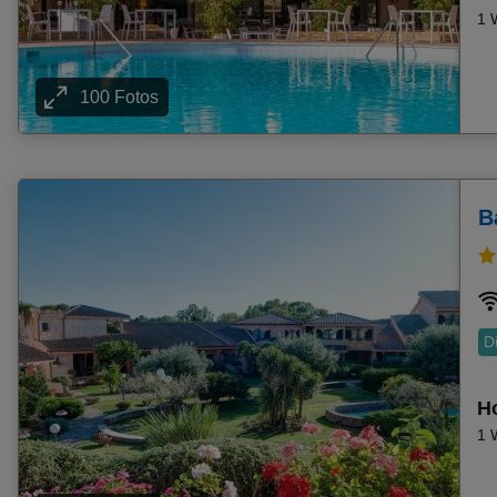
1 
Frühbucher Dassia Angebote
Frühbucher Chania Angebote
Frühbucher Cambrils Angebote
100 Fotos
Frühbucher Malgrat De Mar Angebote
Frühbucher Sani Angebote
Frühbucher Estepona Angebote
Frühbucher Ouranoupolis Angebote
B
Frühbucher Torrox-Costa Angebote
Frühbucher Paralia Angebote
Frühbucher Tucepi Angebote
Frühbucher Cala San Vicente Angebote
D
Frühbucher Capo Vaticano Di Ricadi Angebote
Frühbucher Mailand Angebote
Ho
Frühbucher Barbati Angebote
1 
Frühbucher Puerto De Pollensa Angebote
Frühbucher Pineda De Mar Angebote