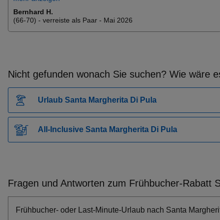
Vielzahl von Freizeitmöglichkeiten
Frühbucher Quarteira Angebote
Bernhard H.
Zimmer (Wand bedarf neuen Anstrich, fehlende Haken für
(66-70) - verreiste als Paar - Mai 2026
Frühbucher Puig De Ros Angebote
Jacken, sehr dünnes Klopapier, Einzelbetten).
Zimmerservice aber erstklassig.
Frühbucher Tossa De Mar Angebote
Frühbucher Letojanni Angebote
Frühbucher Budva Angebote
Nicht gefunden wonach Sie suchen? Wie wäre es
Frühbucher Roquetas De Mar Angebote
Frühbucher Perivolia Angebote
Urlaub Santa Margherita Di Pula
Frühbucher Sibenik Angebote
Frühbucher Platamonas Angebote
All-Inclusive Santa Margherita Di Pula
Frühbucher Blanes Angebote
Frühbucher Vodice Angebote
Frühbucher Sitges Angebote
Frühbucher Imerovigli Angebote
Fragen und Antworten zum Frühbucher-Rabatt S
Frühbucher Son Servera Angebote
Frühbucher Thira (Fira) Angebote
Frühbucher- oder Last-Minute-Urlaub nach Santa Margherit
Frühbucher Casamicciola Terme Angebote