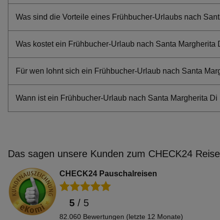
Frühbucher Mijas Angebote
Was sind die Vorteile eines Frühbucher-Urlaubs nach Sant
Frühbucher Limni Keriou Angebote
Frühbucher Vrsar Angebote
Was kostet ein Frühbucher-Urlaub nach Santa Margherita 
Frühbucher Paleochora Angebote
Frühbucher Biograd Na Moru Angebote
Für wen lohnt sich ein Frühbucher-Urlaub nach Santa Marg
Frühbucher Mestre Angebote
Frühbucher Xlendi Angebote
Wann ist ein Frühbucher-Urlaub nach Santa Margherita Di
Frühbucher Krakau Angebote
Frühbucher Petrovac Angebote
Frühbucher Oia Angebote
Frühbucher Arenal D'en Castell Angebote
Das sagen unsere Kunden zum CHECK24 Reisev
Frühbucher Jerez De La Frontera Angebote
Frühbucher Lefkas (Lefkada Stadt) Angebote
CHECK24 Pauschalreisen
Frühbucher Verudela Angebote
Frühbucher Drepanon Angebote
5
/
5
Frühbucher Njivice Angebote
82.060 Bewertungen (letzte 12 Monate)