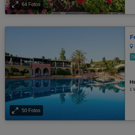
64 Fotos
Frühbucher Baia Sardinia Angebote
Frühbucher Gouvia Angebote
Frühbucher Port D'andratx Angebote
Frühbucher Almunecar Angebote
F
Frühbucher Ischia Porto Angebote
Frühbucher Kavos Angebote
Frühbucher Illetas Angebote
D
Frühbucher Laganas Angebote
Frühbucher Pefkochori Angebote
Frühbucher Golfo Aranci Angebote
Ho
1 
Frühbucher Supetar Angebote
Frühbucher Cala Gonone Angebote
Frühbucher Paleokastritsa Angebote
50 Fotos
Frühbucher Piskopiano Angebote
Frühbucher Playa Talamanca Angebote
Frühbucher Kommeno (Korfu) Angebote