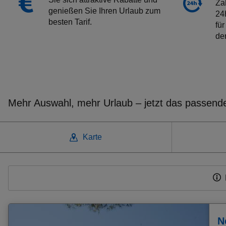
Za
genießen Sie Ihren Urlaub zum
24h
besten Tarif.
für
de
Mehr Auswahl, mehr Urlaub – jetzt das passen
Karte
Weitere beliebte Ziele
Frühbucher Agia Pelagia Angebote
Frühbucher Gouves Angebote
Frühbucher Adelianos Kampos Angebote
N
Frühbucher Font De Sa Cala Angebote