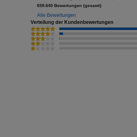
Frühbucher Playa De Aro Angebote
659.640 Bewertungen (gesamt)
Frühbucher Medulin Angebote
Alle Bewertungen
Verteilung der Kundenbewertungen
Frühbucher Straßburg Angebote
Frühbucher Korcula Stadt (Insel Korcula) Angebote
Frühbucher Malcesine Angebote
Frühbucher Saranda Angebote
Frühbucher Trogir Angebote
Frühbucher Arzachena Angebote
Frühbucher Granada Angebote
Frühbucher Mayrhofen Angebote
Frühbucher Abano Terme Angebote
Frühbucher Peschiera Del Garda Angebote
Frühbucher Novalja (Insel Pag) Angebote
Frühbucher Valldemosa Angebote
Frühbucher El Puerto De Santa Maria Angebote
Frühbucher Ses Salines Angebote