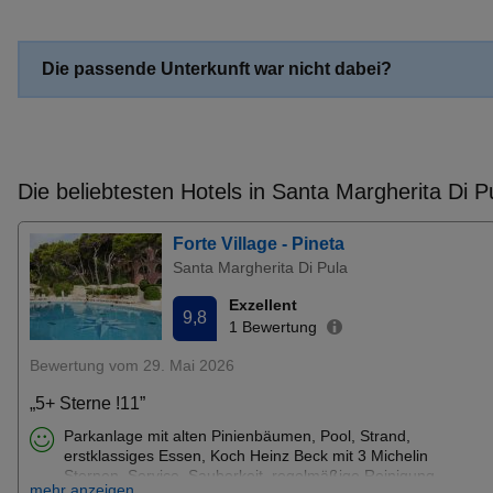
Frühbucher Vassilikos Angebote
Frühbucher Son Xoriguer Nou Angebote
Die passende Unterkunft war nicht dabei?
Frühbucher Pirgi Angebote
Frühbucher Nabeul Angebote
Frühbucher Cala Mondrago Angebote
Frühbucher Fuengirola Angebote
Die beliebtesten Hotels in Santa Margherita Di P
Frühbucher Afitos (Athitos) Angebote
Frühbucher Portals Nous Angebote
Forte Village - Pineta
Frühbucher Tsilivi Angebote
Santa Margherita Di Pula
Frühbucher Tavira Angebote
Exzellent
9,8
Frühbucher Orosei Angebote
1 Bewertung
Frühbucher Nea Pori Angebote
Bewertung vom 29. Mai 2026
Frühbucher Islantilla Angebote
„5+ Sterne !11”
Frühbucher Calpe Angebote
Parkanlage mit alten Pinienbäumen, Pool, Strand,
Frühbucher Bol Angebote
erstklassiges Essen, Koch Heinz Beck mit 3 Michelin
Sternen, Service, Sauberkeit, regelmäßige Reinigung,
Frühbucher Playa Es Canar Angebote
mehr anzeigen