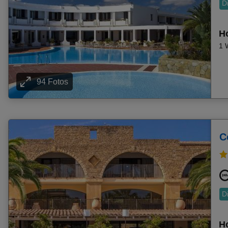
D
Frühbucher Llucmajor Angebote
Frühbucher St. Julian's Angebote
Ho
Frühbucher Santa Eularia (Santa Eulalia) Angebote
1 
Frühbucher Moraitika Angebote
Frühbucher Lefkimi (Aghios Petros) Angebote
Frühbucher Santa Susanna Angebote
94 Fotos
Frühbucher Platanias Angebote
Frühbucher Conil De La Frontera Angebote
Frühbucher Oase Zarzis Angebote
C
Frühbucher Seguia Strand Angebote
Frühbucher Cala Ferrera Angebote
Frühbucher Kolymbari Angebote
Frühbucher Kamari Angebote
Frühbucher Aghia Marina Angebote
D
Frühbucher Gerakini Angebote
Frühbucher Cala Domingos Angebote
Ho