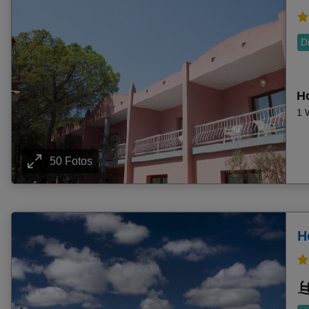
Frühbucher Camp De Mar Angebote
Frühbucher Roda Angebote
D
Frühbucher Panormos Angebote
Frühbucher Agios Georgios Argiradon (San George Sou
Frühbucher Mellieha Bay Angebote
Ho
Frühbucher Kokkini Hani Angebote
1 
Frühbucher Skaleta Angebote
Frühbucher Torremolinos Angebote
50 Fotos
Frühbucher Agia Galini Angebote
Frühbucher Midoun Angebote
Frühbucher Cesme Angebote
Frühbucher Matala Angebote
H
Frühbucher Cala Major Angebote
Frühbucher Porto Cristo Angebote
Frühbucher Analipsi Angebote
Frühbucher Plakias Angebote