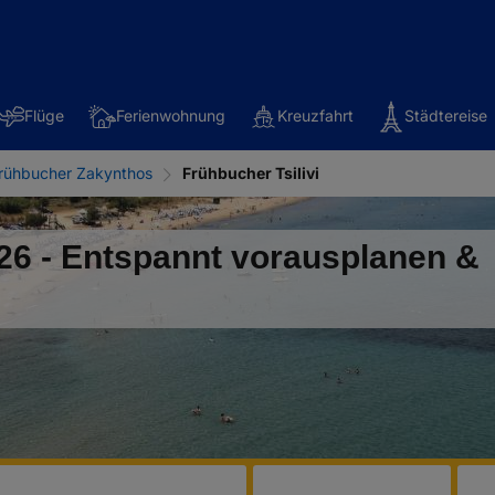
Flüge
Ferienwohnung
Kreuzfahrt
Städtereise
rühbucher Zakynthos
Frühbucher Tsilivi
026 - Entspannt vorausplanen &