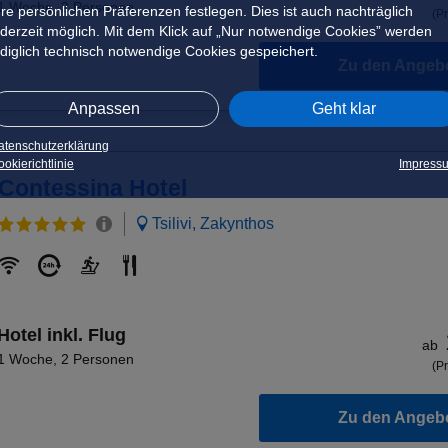
1 Woche
,
2 Personen
hre persönlichen Präferenzen festlegen. Dies ist auch nachträglich
(Pr
ederzeit möglich. Mit dem Klick auf „Nur notwendige Cookies” werden
ediglich technisch notwendige Cookies gespeichert.
Zu den Angeb
Anpassen
Geht klar
atenschutzerklärung
okierichtlinie
Impress
Contessina Hotel
Tsilivi, Zakynthos
Hotel inkl. Flug
ab
1 Woche
,
2 Personen
(Pr
Zu den Angeb