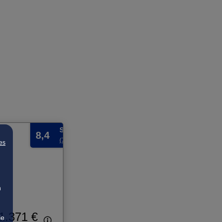
Sehr gut
8,4
(7 Bewertungen)
es
n
1.371 €
ie