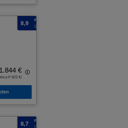
Fabelhaft
8,9
(2 Bewertungen)
1.844 €
eis p.P. 922 €)
oten
Fabelhaft
8,7
(157 Bewertungen)