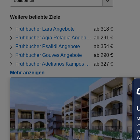
Weitere beliebte Ziele
Frühbucher Lara Angebote
ab 318 €
Frühbucher Agia Pelagia Angebote
ab 291 €
Frühbucher Psalidi Angebote
ab 354 €
Frühbucher Gouves Angebote
ab 290 €
Frühbucher Adelianos Kampos Angebote
ab 327 €
Mehr anzeigen
U
M
v
v
W