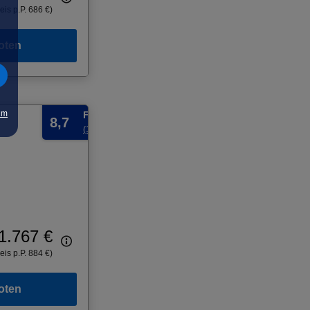
eis p.P. 686 €)
oten
um
Fabelhaft
8,7
(104 Bewertungen)
1.767 €
eis p.P. 884 €)
oten