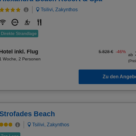
Tsilivi, Zakynthos
Direkte Strandlage
Hotel inkl. Flug
5.828 €
-46%
ab
1 Woche
,
2 Personen
(Prei
Zu den Angeb
Strofades Beach
Tsilivi, Zakynthos