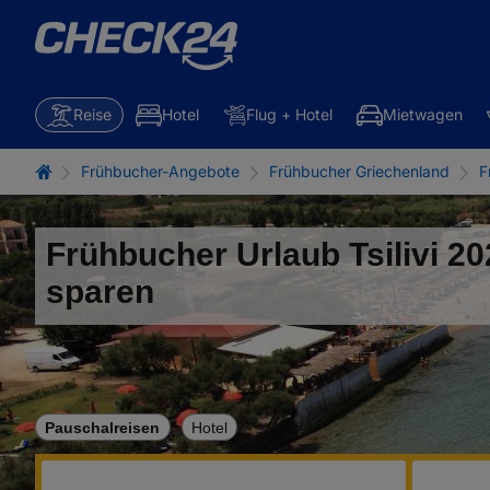
Reise
Hotel
Flug + Hotel
Mietwagen
Frühbucher-Angebote
Frühbucher Griechenland
F
Frühbucher Urlaub Tsilivi 2
sparen
Pauschalreisen
Hotel