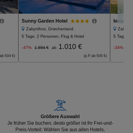
Sunny Garden Hotel
Ionian A
Zakynthos, Griechenland
Zakynth
5 Tage, 2 Personen, Flug & Hotel
5 Tage, 2 
1.010 €
-47%
1.894 €
ab
-34%
1.5
 ab 504 €)
(p.P. ab 505 €)
Größere Auswahl
Je früher Sie buchen, desto größer ist Ihr Frei-und-
Preis-Vorteil: Wählen Sie aus allen Hotels,