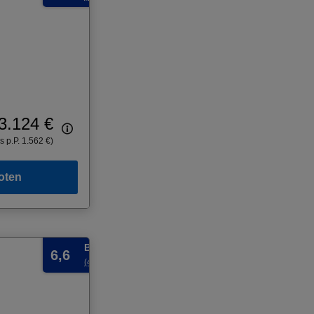
3.124 €
s p.P. 1.562 €)
oten
Befriedigend
6,6
(4 Bewertungen)