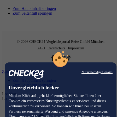
Zum Hauptinhalt springen
Zum Seitenfuß springen
© 2026 CHECK24 Vergleichsportal Reise GmbH München
AGB
Datenschutz
Impressum
Zum Hauptinhalt springen
Nur notwendige Cookies
Zum Hauptinhalt springen
Zum Seitenfuß springen
Unvergleichlich lecker
Loading...
Mit dem Klick auf „geht klar” ermöglichen Sie uns Ihnen über
Loading...
Cookies ein verbessertes Nutzungserlebnis zu servieren und dieses
kontinuierlich zu verbessern. So können wir Ihnen bei unseren
Partnern personalisierte Werbung und passende Angebote anzeigen.
Über „anpassen” können Sie Ihre persönlichen Präferenzen festlegen.