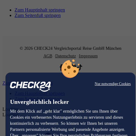
Zum Hauptinhalt springen
Zum Seitenfuß springen
© 2026 CHECK24 Vergleichsportal Reise GmbH München
AGB
Datenschutz
Impressum
Zum Hauptinhalt springen
Nur notwendige Cookies
Zum Hauptinhalt springen
Zum Seitenfuß springen
Unvergleichlich lecker
Loading...
Mit dem Klick auf „geht klar” ermöglichen Sie uns Ihnen über
Loading...
Cookies ein verbessertes Nutzungserlebnis zu servieren und dieses
kontinuierlich zu verbessern. So können wir Ihnen bei unseren
Partnern personalisierte Werbung und passende Angebote anzeigen.
Über „anpassen” können Sie Ihre persönlichen Präferenzen festlegen.