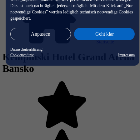
Dies ist auch nachträglich jederzeit möglich. Mit dem Klick auf „Nur
notwendige Cookies” werden lediglich technisch notwendige Cookies
gespeichert.
Anpassen
Geht klar
Startseite
Datenschutzerklärung
Kempinski Hotel Grand Arena
Cookierichtlinie
Impressum
Bansko