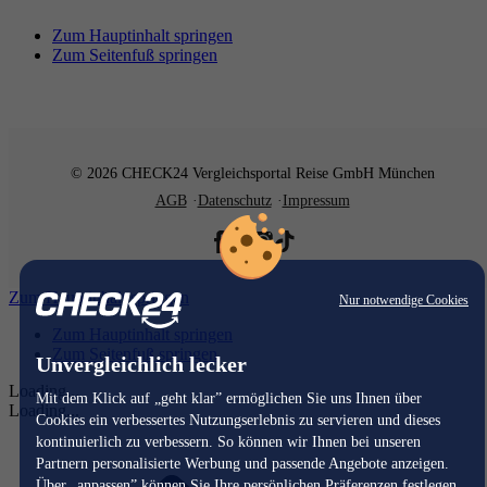
Zum Hauptinhalt springen
Zum Seitenfuß springen
© 2026 CHECK24 Vergleichsportal Reise GmbH München
AGB
Datenschutz
Impressum
Zum Hauptinhalt springen
Nur notwendige Cookies
Zum Hauptinhalt springen
Zum Seitenfuß springen
Unvergleichlich lecker
Loading...
Mit dem Klick auf „geht klar” ermöglichen Sie uns Ihnen über
Loading...
Cookies ein verbessertes Nutzungserlebnis zu servieren und dieses
kontinuierlich zu verbessern. So können wir Ihnen bei unseren
Partnern personalisierte Werbung und passende Angebote anzeigen.
Über „anpassen” können Sie Ihre persönlichen Präferenzen festlegen.