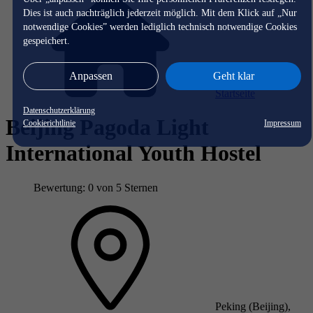
Dies ist auch nachträglich jederzeit möglich. Mit dem Klick auf „Nur
notwendige Cookies” werden lediglich technisch notwendige Cookies
gespeichert.
Anpassen
Geht klar
Startseite
Datenschutzerklärung
Beijing Pagoda Light
Cookierichtlinie
Impressum
International Youth Hostel
Bewertung: 0 von 5 Sternen
Peking (Beijing),