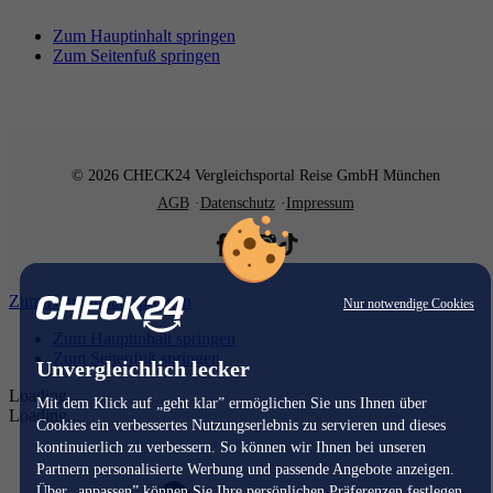
Zum Hauptinhalt springen
Zum Seitenfuß springen
© 2026 CHECK24 Vergleichsportal Reise GmbH München
AGB
Datenschutz
Impressum
Zum Hauptinhalt springen
Nur notwendige Cookies
Zum Hauptinhalt springen
Zum Seitenfuß springen
Unvergleichlich lecker
Loading...
Mit dem Klick auf „geht klar” ermöglichen Sie uns Ihnen über
Loading...
Cookies ein verbessertes Nutzungserlebnis zu servieren und dieses
kontinuierlich zu verbessern. So können wir Ihnen bei unseren
Partnern personalisierte Werbung und passende Angebote anzeigen.
Über „anpassen” können Sie Ihre persönlichen Präferenzen festlegen.