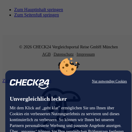
Zum Hauptinhalt springen
Zum Seitenfuß springen
© 2026 CHECK24 Vergleichsportal Reise GmbH München
AGB
Datenschutz
Impressum
Zum Hauptinhalt springen
Nur notwendige Cookies
Unvergleichlich lecker
Mit dem Klick auf „geht klar” ermöglichen Sie uns Ihnen über
Cookies ein verbessertes Nutzungserlebnis zu servieren und dieses
kontinuierlich zu verbessern. So können wir Ihnen bei unseren
Partnern personalisierte Werbung und passende Angebote anzeigen.
Reise
Über „anpassen” können Sie Ihre persönlichen Präferenzen festlegen.