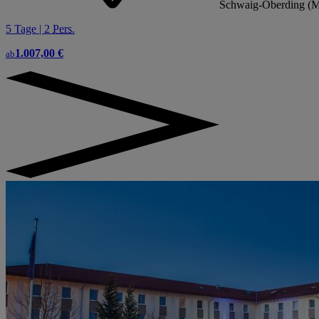
Schwaig-Oberding (M
5 Tage | 2
Pers.
1.007,00 €
ab