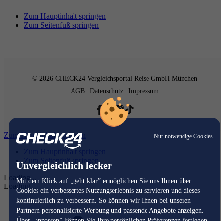
Zum Hauptinhalt springen
Zum Seitenfuß springen
© 2026 CHECK24 Vergleichsportal Reise GmbH München
AGB
Datenschutz
Impressum
Zum Hauptinhalt springen
Nur notwendige Cookies
Zum Hauptinhalt springen
Zum Seitenfuß springen
Unvergleichlich lecker
Loading...
Mit dem Klick auf „geht klar” ermöglichen Sie uns Ihnen über
Loading...
Cookies ein verbessertes Nutzungserlebnis zu servieren und dieses
kontinuierlich zu verbessern. So können wir Ihnen bei unseren
Partnern personalisierte Werbung und passende Angebote anzeigen.
Über „anpassen” können Sie Ihre persönlichen Präferenzen festlegen.