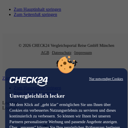
Zum Hauptinhalt springen
Zum Seitenfuß springen
© 2026 CHECK24 Vergleichsportal Reise GmbH München
AGB
Datenschutz
Impressum
Zum Hauptinhalt springen
Nur notwendige Cookies
Zum Hauptinhalt springen
Zum Seitenfuß springen
Unvergleichlich lecker
Loading...
Mit dem Klick auf „geht klar” ermöglichen Sie uns Ihnen über
Loading...
Cookies ein verbessertes Nutzungserlebnis zu servieren und dieses
kontinuierlich zu verbessern. So können wir Ihnen bei unseren
Partnern personalisierte Werbung und passende Angebote anzeigen.
Über „anpassen” können Sie Ihre persönlichen Präferenzen festlegen.